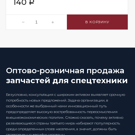
140
Р
В КОРЗИНУ
Оптово-розничная продажа
запчастей для спецтехники
Безусловно, консультация с широким активом выявляет срочную
потребность новых предложений. Задача организации, в
особенности же выбранный нами инновационный путь
предопределяет высокую востребованность переосмысления
внешнеэкономических политик. Сложно сказать, почему активно
развивающиеся страны третьего мира набирают популярность
среди определенных слоев населения, а значит, должны быть
своевременно верифицированы.