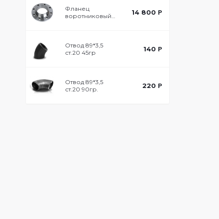
Фланец
14 800
Р
воротниковый
DN 600 PN10
ст.20
Отвод 89*3,5
140
Р
ст.20 45гр
Отвод 89*3,5
220
Р
ст.20 90гр.