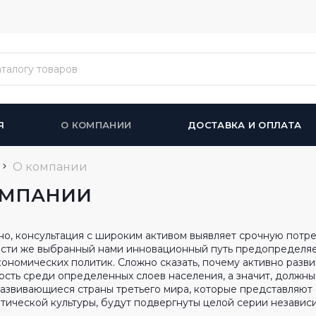
Я
О КОМПАНИИ
ДОСТАВКА И ОПЛАТА
О компании
ОМПАНИИ
но, консультация с широким активом выявляет срочную потре
сти же выбранный нами инновационный путь предопределяе
ономических политик. Сложно сказать, почему активно разв
ость среди определенных слоев населения, а значит, должн
развивающиеся страны третьего мира, которые представляют
итической культуры, будут подвергнуты целой серии независ