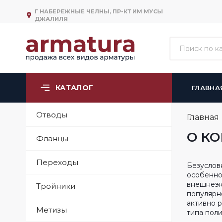
Г НАБЕРЕЖНЫЕ ЧЕЛНЫ, ПР-КТ ИМ МУСЫ
ДЖАЛИЛЯ
КАТАЛОГ
ГЛАВНА
Отводы
Главная
О К
Фланцы
Переходы
Безуслов
особенно
внешнеэк
Тройники
популярн
активно 
Метизы
типа пол