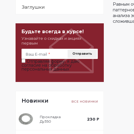
Равным о
Заглушки
паттерно
анализа 
сложивша
Будьте всегда в курсе!
Узнавайте о скидках и акциях
первым
Ваш E-mail
*
Отправляя форму, я даю
согласие на
обработку
персональных данных
Новинки
ВСЕ НОВИНКИ
Прокладка
230
Р
Ду350